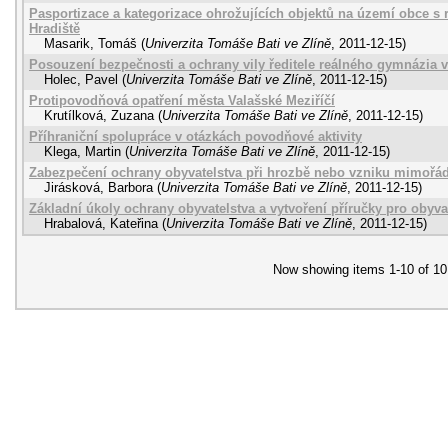
Pasportizace a kategorizace ohrožujících objektů na území obce s
Hradiště
Masarik, Tomáš
(
Univerzita Tomáše Bati ve Zlíně
,
2011-12-15
)
Posouzení bezpečnosti a ochrany vily ředitele reálného gymnázia 
Holec, Pavel
(
Univerzita Tomáše Bati ve Zlíně
,
2011-12-15
)
Protipovodňová opatření města Valašské Meziříčí
Krutílková, Zuzana
(
Univerzita Tomáše Bati ve Zlíně
,
2011-12-15
)
Příhraniční spolupráce v otázkách povodňové aktivity
Klega, Martin
(
Univerzita Tomáše Bati ve Zlíně
,
2011-12-15
)
Zabezpečení ochrany obyvatelstva při hrozbě nebo vzniku mimořád
Jirásková, Barbora
(
Univerzita Tomáše Bati ve Zlíně
,
2011-12-15
)
Základní úkoly ochrany obyvatelstva a vytvoření příručky pro obyva
Hrabalová, Kateřina
(
Univerzita Tomáše Bati ve Zlíně
,
2011-12-15
)
Now showing items 1-10 of 10