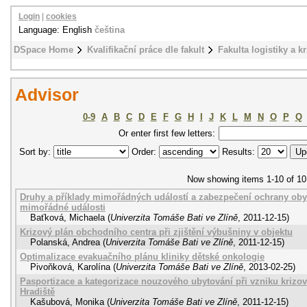
Login
|
cookies
Language: English
čeština
DSpace Home
Kvalifikační práce dle fakult
Fakulta logistiky a k
Advisor
0-9
A
B
C
D
E
F
G
H
I
J
K
L
M
N
O
P
Q
Or enter first few letters:
Sort by:
Order:
Results:
Now showing items 1-10 of 10
Druhy a příklady mimořádných událostí a zabezpečení ochrany obyv
mimořádné události
Baťková, Michaela
(
Univerzita Tomáše Bati ve Zlíně
,
2011-12-15
)
Krizový plán obchodního centra při zjištění výbušniny v objektu
Polanská, Andrea
(
Univerzita Tomáše Bati ve Zlíně
,
2011-12-15
)
Optimalizace evakuačního plánu kliniky dětské onkologie
Pivoňková, Karolína
(
Univerzita Tomáše Bati ve Zlíně
,
2013-02-25
)
Pasportizace a kategorizace nouzového ubytování při vzniku krizo
Hradiště
Kašubová, Monika
(
Univerzita Tomáše Bati ve Zlíně
,
2011-12-15
)