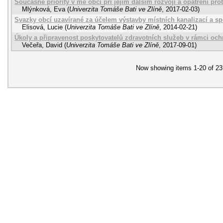
Současné priority v mé obci při jejím dalším rozvoji a opatření pr
Mlýnková, Eva
(
Univerzita Tomáše Bati ve Zlíně
,
2017-02-03
)
Svazky obcí uzavírané za účelem výstavby místních kanalizací a sp
Elisová, Lucie
(
Univerzita Tomáše Bati ve Zlíně
,
2014-02-21
)
Úkoly a připravenost poskytovatelů zdravotních služeb v rámci och
Večeřa, David
(
Univerzita Tomáše Bati ve Zlíně
,
2017-09-01
)
Now showing items 1-20 of 23