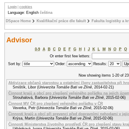
Login
|
cookies
Language: English
čeština
DSpace Home
Kvalifikační práce dle fakult
Fakulta logistiky a k
Advisor
0-9
A
B
C
D
E
F
G
H
I
J
K
L
M
N
O
P
Q
Or enter first few letters:
Sort by:
Order:
Results:
Now showing items 1-20 of 23
Aktivizace občanů starostou a ostatními členy zastupitelstva při hr
Smištík, Libor
(
Univerzita Tomáše Bati ve Zlíně
,
2014-02-21
)
Činnost krajů a obcí pro zlepšení veřejného pořádku na jejich úze
Strouhalová, Barbora
(
Univerzita Tomáše Bati ve Zlíně
,
2015-02-06
)
Činnost MV ČR pro zlepšení veřejného pořádku v ČR
Veverka, Petr
(
Univerzita Tomáše Bati ve Zlíně
,
2015-02-06
)
Činnosti krajů a obcí při prevenci před dopravními nehodami v je
Krýsa, Martin
(
Univerzita Tomáše Bati ve Zlíně
,
2015-02-06
)
Činnosti Ministerstva životního prostředí ČR pro zlepšení stavu kra
Urbánková, Ivona
(
Univerzita Tomáše Bati ve Zlíně
,
2015-02-06
)