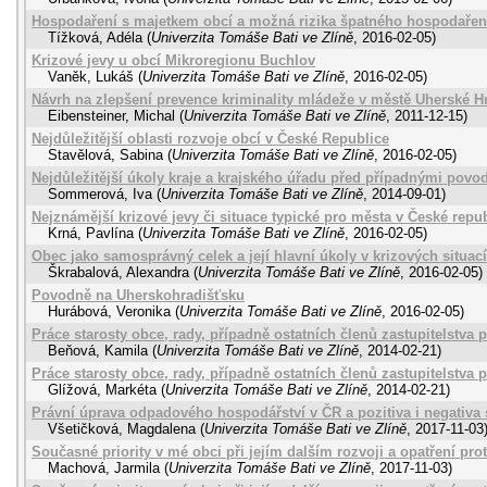
Hospodaření s majetkem obcí a možná rizika špatného hospodařen
Tížková, Adéla
(
Univerzita Tomáše Bati ve Zlíně
,
2016-02-05
)
Krizové jevy u obcí Mikroregionu Buchlov
Vaněk, Lukáš
(
Univerzita Tomáše Bati ve Zlíně
,
2016-02-05
)
Návrh na zlepšení prevence kriminality mládeže v městě Uherské H
Eibensteiner, Michal
(
Univerzita Tomáše Bati ve Zlíně
,
2011-12-15
)
Nejdůležitější oblasti rozvoje obcí v České Republice
Stavělová, Sabina
(
Univerzita Tomáše Bati ve Zlíně
,
2016-02-05
)
Nejdůležitější úkoly kraje a krajského úřadu před případnými pov
Sommerová, Iva
(
Univerzita Tomáše Bati ve Zlíně
,
2014-09-01
)
Nejznámější krizové jevy či situace typické pro města v České repu
Krná, Pavlína
(
Univerzita Tomáše Bati ve Zlíně
,
2016-02-05
)
Obec jako samosprávný celek a její hlavní úkoly v krizových situac
Škrabalová, Alexandra
(
Univerzita Tomáše Bati ve Zlíně
,
2016-02-05
)
Povodně na Uherskohradišťsku
Hurábová, Veronika
(
Univerzita Tomáše Bati ve Zlíně
,
2016-02-05
)
Práce starosty obce, rady, případně ostatních členů zastupitelstva př
Beňová, Kamila
(
Univerzita Tomáše Bati ve Zlíně
,
2014-02-21
)
Práce starosty obce, rady, případně ostatních členů zastupitelstva př
Glížová, Markéta
(
Univerzita Tomáše Bati ve Zlíně
,
2014-02-21
)
Právní úprava odpadového hospodářství v ČR a pozitiva i negativa
Všetičková, Magdalena
(
Univerzita Tomáše Bati ve Zlíně
,
2017-11-03
Současné priority v mé obci při jejím dalším rozvoji a opatření pr
Machová, Jarmila
(
Univerzita Tomáše Bati ve Zlíně
,
2017-11-03
)