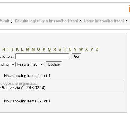
fakult
Fakulta logistiky a krizového řízení
Ústav krizového řízení
H
I
J
K
L
M
N
O
P
Q
R
S
T
U
V
W
X
Y
Z
w letters:
Results:
Now showing items 1-1 of 1
ve vybrané organizaci
 Bati ve Zlíně
,
2018-02-14
)
Now showing items 1-1 of 1