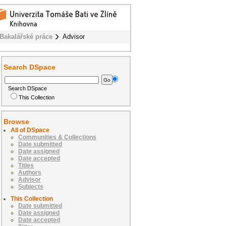
Bakalářské práce
Advisor
Search DSpace
Search DSpace
This Collection
Browse
All of DSpace
Communities & Collections
Date submitted
Date assigned
Date accepted
Titles
Authors
Advisor
Subjects
This Collection
Date submitted
Date assigned
Date accepted