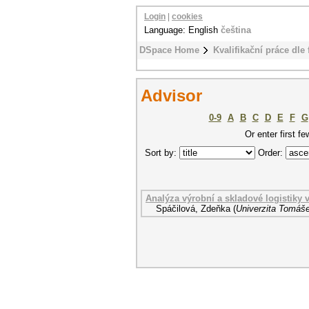
Login
|
cookies
Language: English
čeština
DSpace Home
Kvalifikační práce dle 
Advisor
0-9
A
B
C
D
E
F
G
Or enter first fe
Sort by:
Order:
Analýza výrobní a skladové logistiky 
Spáčilová, Zdeňka
(
Univerzita Tomáše