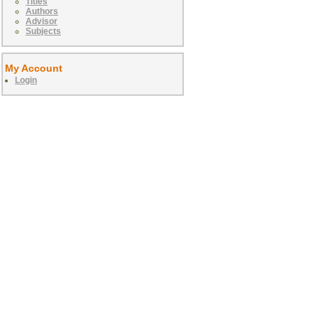
Titles
Authors
Advisor
Subjects
My Account
Login