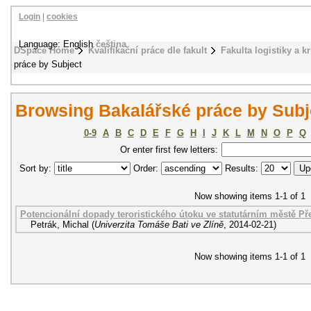
Login
|
cookies
Language: English
čeština
DSpace Home
Kvalifikační práce dle fakult
Fakulta logistiky a k
práce by Subject
Browsing Bakalářské práce by Subje
0-9
A
B
C
D
E
F
G
H
I
J
K
L
M
N
O
P
Q
Or enter first few letters:
Sort by:
Order:
Results:
Now showing items 1-1 of 1
Potencionální dopady teroristického útoku ve statutárním městě Př
Petrák, Michal
(
Univerzita Tomáše Bati ve Zlíně
,
2014-02-21
)
Now showing items 1-1 of 1