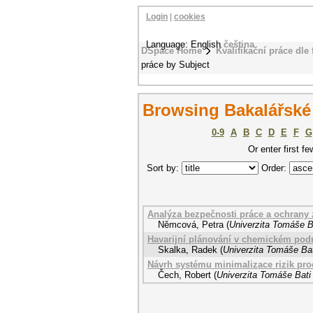
Login
|
cookies
Language: English
čeština
DSpace Home
Kvalifikační práce dle 
práce by Subject
Browsing Bakalářské p
0-9
A
B
C
D
E
F
G
Or enter first fe
Sort by:
Order:
Analýza bezpečnosti práce a ochrany 
Němcová, Petra
(
Univerzita Tomáše Ba
Havarijní plánování v chemickém pod
Skalka, Radek
(
Univerzita Tomáše Bat
Návrh systému minimalizace rizik pro
Čech, Robert
(
Univerzita Tomáše Bati 