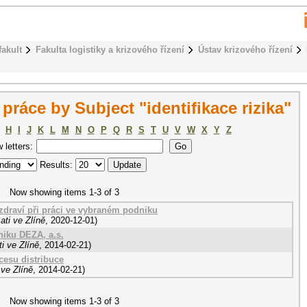
fakult
Fakulta logistiky a krizového řízení
Ústav krizového řízení
ráce by Subject "identifikace rizika"
H
I
J
K
L
M
N
O
P
Q
R
S
T
U
V
W
X
Y
Z
w letters:
Results:
Now showing items 1-3 of 3
zdraví při práci ve vybraném podniku
ti ve Zlíně
,
2020-12-01
)
niku DEZA, a.s.
i ve Zlíně
,
2014-02-21
)
cesu distribuce
ve Zlíně
,
2014-02-21
)
Now showing items 1-3 of 3