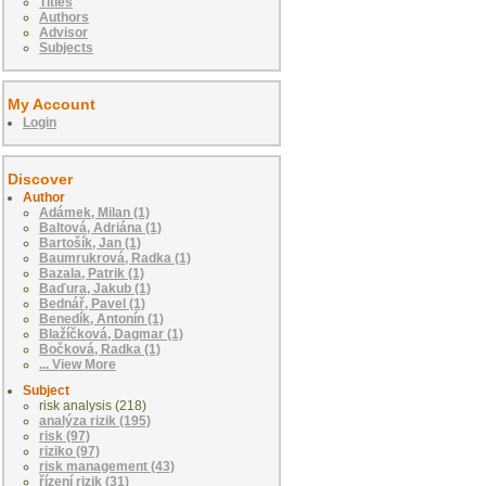
Titles
Authors
Advisor
Subjects
My Account
Login
Discover
Author
Adámek, Milan (1)
Baltová, Adriána (1)
Bartošík, Jan (1)
Baumrukrová, Radka (1)
Bazala, Patrik (1)
Baďura, Jakub (1)
Bednář, Pavel (1)
Benedík, Antonín (1)
Blažíčková, Dagmar (1)
Bočková, Radka (1)
... View More
Subject
risk analysis (218)
analýza rizik (195)
risk (97)
riziko (97)
risk management (43)
řízení rizik (31)