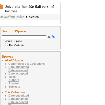
Bakalářské práce
Search
Search DSpace
Search DSpace
This Collection
Browse
All of DSpace
Communities & Collections
Date submitted
Date assigned
Date accepted
Titles
Authors
Advisor
Subjects
This Collection
Date submitted
Date assigned
Date accepted