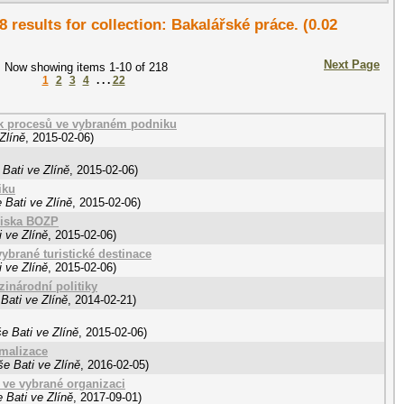
8 results for collection: Bakalářské práce. (0.02
Next Page
Now showing items 1-10 of 218
1
2
3
4
. . .
22
ek procesů ve vybraném podniku
Zlíně
,
2015-02-06
)
Bati ve Zlíně
,
2015-02-06
)
iku
 Bati ve Zlíně
,
2015-02-06
)
ediska BOZP
 ve Zlíně
,
2015-02-06
)
vybrané turistické destinace
 ve Zlíně
,
2015-02-06
)
inárodní politiky
Bati ve Zlíně
,
2014-02-21
)
e Bati ve Zlíně
,
2015-02-06
)
imalizace
e Bati ve Zlíně
,
2016-02-05
)
 ve vybrané organizaci
 Bati ve Zlíně
,
2017-09-01
)