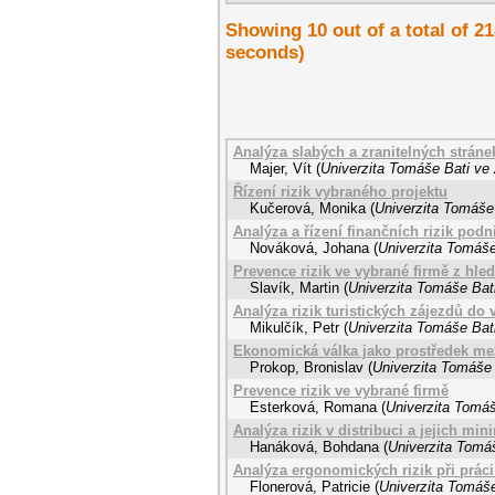
Showing 10 out of a total of 21
seconds)
Analýza slabých a zranitelných strán
Majer, Vít
(
Univerzita Tomáše Bati ve 
Řízení rizik vybraného projektu
Kučerová, Monika
(
Univerzita Tomáše 
Analýza a řízení finančních rizik podn
Nováková, Johana
(
Univerzita Tomáše
Prevence rizik ve vybrané firmě z hl
Slavík, Martin
(
Univerzita Tomáše Bati
Analýza rizik turistických zájezdů do 
Mikulčík, Petr
(
Univerzita Tomáše Bati
Ekonomická válka jako prostředek mez
Prokop, Bronislav
(
Univerzita Tomáše 
Prevence rizik ve vybrané firmě
Esterková, Romana
(
Univerzita Tomáš
Analýza rizik v distribuci a jejich min
Hanáková, Bohdana
(
Univerzita Tomáš
Analýza ergonomických rizik při práci
Flonerová, Patricie
(
Univerzita Tomáše