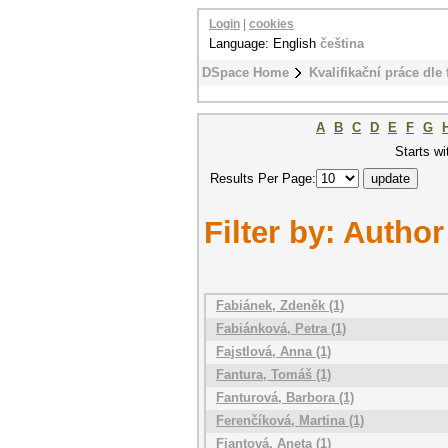
Login
|
cookies
Language: English
čeština
DSpace Home
Kvalifikační práce dle 
A
B
C
D
E
F
G
Starts wi
Results Per Page:
Filter by: Author
Fabiánek, Zdeněk (1)
Fabiánková, Petra (1)
Fajstlová, Anna (1)
Fantura, Tomáš (1)
Fanturová, Barbora (1)
Ferenčíková, Martina (1)
Fiantová, Aneta (1)