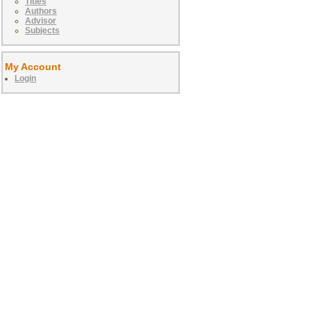
Titles
Authors
Advisor
Subjects
My Account
Login