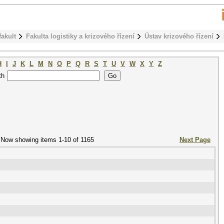
fakult
Fakulta logistiky a krizového řízení
Ústav krizového řízení
H
I
J
K
L
M
N
O
P
Q
R
S
T
U
V
W
X
Y
Z
th
Now showing items 1-10 of 1165
Next Page