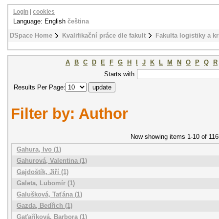
Login
|
cookies
Language: English
čeština
DSpace Home
Kvalifikační práce dle fakult
Fakulta logistiky a k
A
B
C
D
E
F
G
H
I
J
K
L
M
N
O
P
Q
R
Starts with
Results Per Page:
Filter by: Author
Now showing items 1-10 of 116
Gahura, Ivo (1)
Gahurová, Valentina (1)
Gajdoštík, Jiří (1)
Galeta, Lubomír (1)
Galušková, Taťána (1)
Gazda, Bedřich (1)
Gaťaříková, Barbora (1)