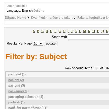
Login
|
cookies
Language: English
čeština
DSpace Home
Kvalifikační práce dle fakult
Fakulta logistiky a k
A
B
C
D
E
F
G
H
I
J
K
L
M
N
O
P
Q
R
Starts with
Results Per Page:
Filter by: Subject
Now showing items 1-10 of 116
pachatel (1)
pacient (2)
pacienti (3)
packaging (1)
packaging selection (1)
padělek (1)
padělání pozměňování (1)