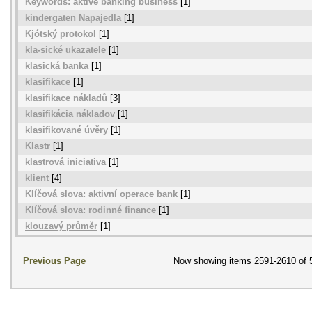
Keywords: aktive banking business
[1]
kindergaten Napajedla
[1]
Kjótský protokol
[1]
kla-sické ukazatele
[1]
klasická banka
[1]
klasifikace
[1]
klasifikace nákladů
[3]
klasifikácia nákladov
[1]
klasifikované úvěry
[1]
Klastr
[1]
klastrová iniciativa
[1]
klient
[4]
Klíčová slova: aktivní operace bank
[1]
Klíčová slova: rodinné finance
[1]
klouzavý průměr
[1]
Previous Page
Now showing items 2591-2610 of 