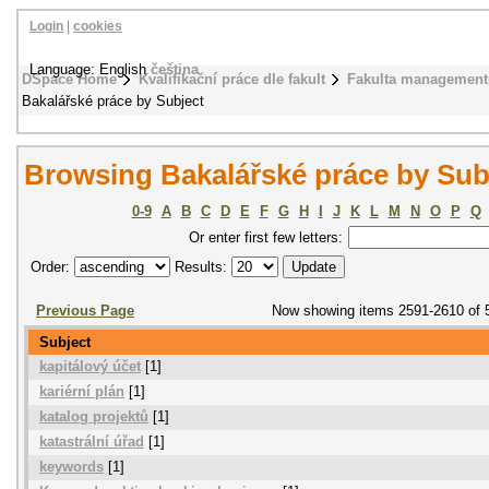
Login
|
cookies
Language: English
čeština
DSpace Home
Kvalifikační práce dle fakult
Fakulta management
Bakalářské práce by Subject
Browsing Bakalářské práce by Sub
0-9
A
B
C
D
E
F
G
H
I
J
K
L
M
N
O
P
Q
Or enter first few letters:
Order:
Results:
Previous Page
Now showing items 2591-2610 of 
Subject
kapitálový účet
[1]
kariérní plán
[1]
katalog projektů
[1]
katastrální úřad
[1]
keywords
[1]