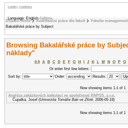
Login
|
cookies
Language: English
čeština
DSpace Home
Kvalifikační práce dle fakult
Fakulta management
Bakalářské práce by Subject
Browsing Bakalářské práce by Subje
náklady"
0-9
A
B
C
D
E
F
G
H
I
J
K
L
M
N
O
P
Q
Or enter first few letters:
Sort by:
Order:
Results:
Now showing items 1-1 of 1
Analýza zakázkových kalkulací ve společnosti RAPOS, s.r.o.
Čupalka, Josef
(
Univerzita Tomáše Bati ve Zlíně
,
2006-05-19
)
Now showing items 1-1 of 1