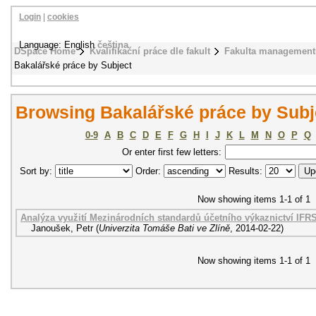
Login
|
cookies
Language: English
čeština
DSpace Home
Kvalifikační práce dle fakult
Fakulta management
Bakalářské práce by Subject
Browsing Bakalářské práce by Sub
0-9
A
B
C
D
E
F
G
H
I
J
K
L
M
N
O
P
Q
Or enter first few letters:
Sort by:
Order:
Results:
Now showing items 1-1 of 1
Analýza využití Mezinárodních standardů účetního výkaznictví IF
Janoušek, Petr
(
Univerzita Tomáše Bati ve Zlíně
,
2014-02-22
)
Now showing items 1-1 of 1