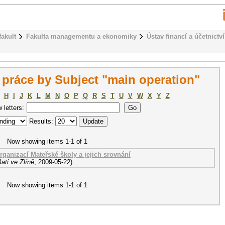
fakult
Fakulta managementu a ekonomiky
Ústav financí a účetnictví
práce by Subject "main operation"
H
I
J
K
L
M
N
O
P
Q
R
S
T
U
V
W
X
Y
Z
w letters:
Results:
Now showing items 1-1 of 1
ganizací Mateřské školy a jejich srovnání
ati ve Zlíně
,
2009-05-22
)
Now showing items 1-1 of 1