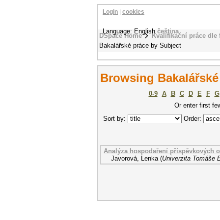
Login
|
cookies
Language: English
čeština
DSpace Home
Kvalifikační práce dle 
Bakalářské práce by Subject
Browsing Bakalářské 
0-9
A
B
C
D
E
F
G
Or enter first fe
Sort by:
Order:
Analýza hospodaření příspěvkových or
Javorová, Lenka
(
Univerzita Tomáše B