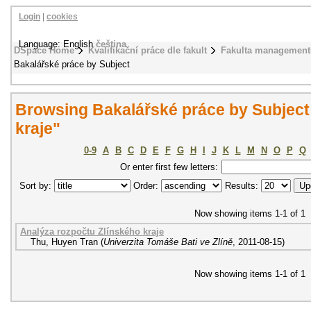
Login
|
cookies
Language: English
čeština
DSpace Home
Kvalifikační práce dle fakult
Fakulta management
Bakalářské práce by Subject
Browsing Bakalářské práce by Subject
kraje"
0-9
A
B
C
D
E
F
G
H
I
J
K
L
M
N
O
P
Q
Or enter first few letters:
Sort by:
Order:
Results:
Now showing items 1-1 of 1
Analýza rozpočtu Zlínského kraje
Thu, Huyen Tran
(
Univerzita Tomáše Bati ve Zlíně
,
2011-08-15
)
Now showing items 1-1 of 1