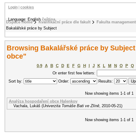
Login
|
cookies
Language: English
čeština
DSpace Home
Kvalifikační práce dle fakult
Fakulta management
Bakalářské práce by Subject
Browsing Bakalářské práce by Subject
obce"
0-9
A
B
C
D
E
F
G
H
I
J
K
L
M
N
O
P
Q
Or enter first few letters:
Sort by:
Order:
Results:
Now showing items 1-1 of 1
Analýza hospodaření obce Halenkov
Vachala, Lukáš
(
Univerzita Tomáše Bati ve Zlíně
,
2010-05-21
)
Now showing items 1-1 of 1