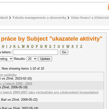
fakult
Fakulta managementu a ekonomiky
Ústav financí a účetnictví
práce by Subject "ukazatele aktivity"
H
I
J
K
L
M
N
O
P
Q
R
S
T
U
V
W
X
Y
Z
w letters:
Results:
Now showing items 1-10 of 10
ém podniku
 ve Zlíně
,
2023-02-10
)
. v letech 1999 - 2004
e Zlíně
,
2006-05-19
)
o. v letech 2004-2007 jako východisko pro zdokonalení hospodaření
Bati ve Zlíně
,
2009-05-22
)
 Bati ve Zlíně
,
2007-05-18
)