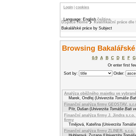
Login
|
cookies
Language: English
čeština
DSpace Home
Kvalifikační práce dle 
Bakalářské práce by Subject
Browsing Bakalářské 
0-9
A
B
C
D
E
F
G
Or enter first fe
Sort by:
Order:
Analýza oběžného majetku ve vybran
Marek, Ondřej
(
Univerzita Tomáše Bati
Finanční analýza firmy GEOSTAV, s.r.o
Pítr, Dušan
(
Univerzita Tomáše Bati v
Finanční analýza firmy J. Jindra s.r.
firmy
Tmějová, Kateřina
(
Univerzita Tomáše 
Finanční analýza firmy ZLINER, s.r.o.
Hublarová, Zuzana
(
Univerzita Tomáše