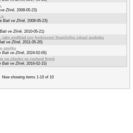
s.
ve Zlíně
,
2008-05-23
)
.s.
 Bati ve Zlíně
,
2008-05-23
)
Bati ve Zlíně
,
2010-05-21
)
o. jako podklad pro hodnocení finančního zdraví podniku
ati ve Zlíně
,
2011-05-20
)
o spolku
 Bati ve Zlíně
,
2024-02-05
)
m na zásoby ve zvolené firmě
 Bati ve Zlíně
,
2016-02-15
)
Now showing items 1-10 of 10