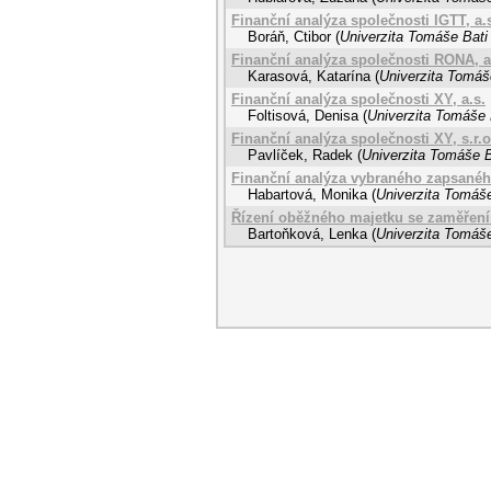
Finanční analýza společnosti IGTT, a.
Boráň, Ctibor
(
Univerzita Tomáše Bati 
Finanční analýza společnosti RONA, a
Karasová, Katarína
(
Univerzita Tomáše
Finanční analýza společnosti XY, a.s.
Foltisová, Denisa
(
Univerzita Tomáše 
Finanční analýza společnosti XY, s.r.
Pavlíček, Radek
(
Univerzita Tomáše B
Finanční analýza vybraného zapsanéh
Habartová, Monika
(
Univerzita Tomáše
Řízení oběžného majetku se zaměření
Bartoňková, Lenka
(
Univerzita Tomáše