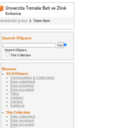
akalářské práce
View Item
Search DSpace
Search DSpace
This Collection
Browse
All of DSpace
Communities & Collections
Date submitted
Date assigned
Date accepted
Titles
Authors
Advisor
Subjects
This Collection
Date submitted
Date assigned
Date accepted