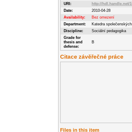
URI:
http://hdl.handle.net/
Date:
2010-04-28
Availability:
Bez omezení
Department:
Katedra společenských
Discipline:
Sociální pedagogika
Grade for
thesis and
B
defense:
Citace závěřečné práce
Files in this item