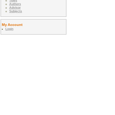
Titles
Authors
Advisor
Subjects
My Account
Login