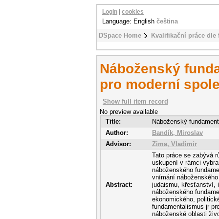
Login
|
cookies
Language: English
čeština
DSpace Home
Kvalifikační práce dle 
Náboženský funda
pro moderní spol
Show full item record
No preview available
Title:
Náboženský fundamenta
Author:
Bandík, Miroslav
Advisor:
Zima, Vladimír
Tato práce se zabývá rů
uskupení v rámci vybr
náboženského fundament
vnímání náboženského f
Abstract:
judaismu, křesťanství,
náboženského fundamen
ekonomického, politick
fundamentalismus jr pr
náboženské oblasti živ