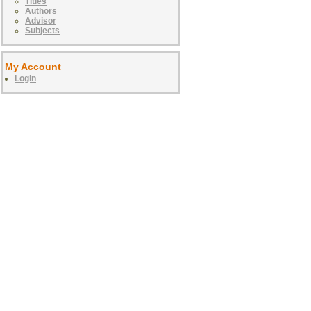
Titles
Authors
Advisor
Subjects
My Account
Login