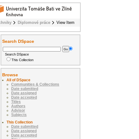
chniky
Diplomové práce
View Item
Search DSpace
Search DSpace
This Collection
Browse
All of DSpace
Communities & Collections
Date submitted
Date assigned
Date accepted
Titles
Authors
Advisor
Subjects
This Collection
Date submitted
Date assigned
Date accepted