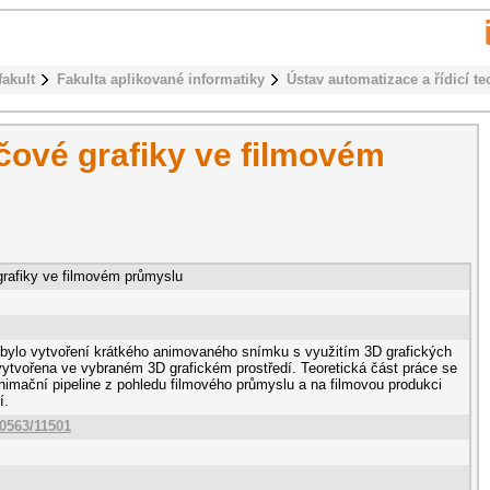
fakult
Fakulta aplikované informatiky
Ústav automatizace a řídicí te
ačové grafiky ve filmovém
grafiky ve filmovém průmyslu
bylo vytvoření krátkého animovaného snímku s využitím 3D grafických
vytvořena ve vybraném 3D grafickém prostředí. Teoretická část práce se
imační pipeline z pohledu filmového průmyslu a na filmovou produkci
í.
10563/11501