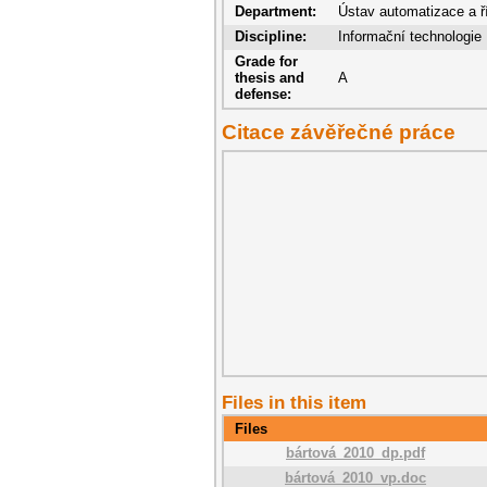
Department:
Ústav automatizace a ří
Discipline:
Informační technologie
Grade for
thesis and
A
defense:
Citace závěřečné práce
Files in this item
Files
bártová_2010_dp.pdf
bártová_2010_vp.doc