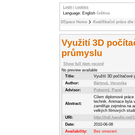
Login
|
cookies
Language: English
čeština
DSpace Home
Kvalifikační práce dle 
Využití 3D počít
průmyslu
Show full item record
No preview available
Title:
Využití 3D počítačové 
Author:
Bártová, Veronika
Advisor:
Pokorný, Pavel
Cílem diplomové práce 
technik. Animace byla 
Abstract:
zaměřuje zejména na an
velkých filmových studi
URI:
http://hdl.handle.net/
Date:
2010-06-08
Availability:
Bez omezení