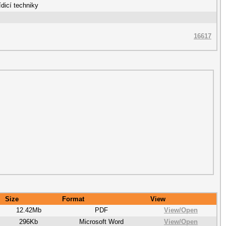
dicí techniky
16617
Size
Format
View
12.42Mb
PDF
View/
Open
296Kb
Microsoft Word
View/
Open