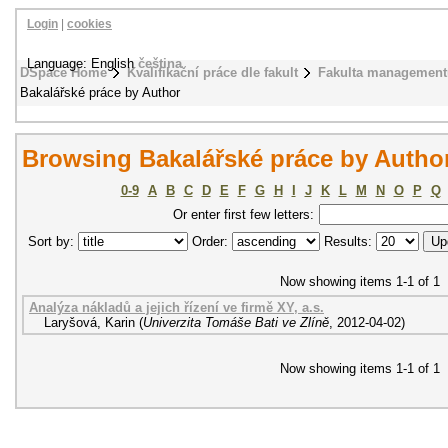
Login
|
cookies
Language: English
čeština
DSpace Home
Kvalifikační práce dle fakult
Fakulta management
Bakalářské práce by Author
Browsing Bakalářské práce by Author
0-9
A
B
C
D
E
F
G
H
I
J
K
L
M
N
O
P
Q
Or enter first few letters:
Sort by:
Order:
Results:
Now showing items 1-1 of 1
Analýza nákladů a jejich řízení ve firmě XY, a.s.
Laryšová, Karin
(
Univerzita Tomáše Bati ve Zlíně
,
2012-04-02
)
Now showing items 1-1 of 1