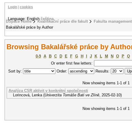
Login
|
cookies
Language: English
čeština
DSpace Home
Kvalifikační práce dle fakult
Fakulta management
Bakalářské práce by Author
Browsing Bakalářské práce by Autho
0-9
A
B
C
D
E
F
G
H
I
J
K
L
M
N
O
P
Q
Or enter first few letters:
Sort by:
Order:
Results:
Now showing items 1-1 of 1
Analýza CSR aktivit v konkrétní společnosti
Lorincová, Lenka
(
Univerzita Tomáše Bati ve Zlíně
,
2025-02-10
)
Now showing items 1-1 of 1