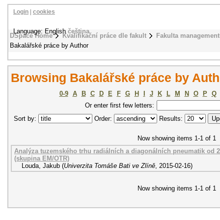
Login
|
cookies
Language: English
čeština
DSpace Home
Kvalifikační práce dle fakult
Fakulta management
Bakalářské práce by Author
Browsing Bakalářské práce by Auth
0-9
A
B
C
D
E
F
G
H
I
J
K
L
M
N
O
P
Q
Or enter first few letters:
Sort by:
Order:
Results:
Now showing items 1-1 of 1
Analýza tuzemského trhu radiálních a diagonálních pneumatik od 2
(skupina EM/OTR)
Louda, Jakub
(
Univerzita Tomáše Bati ve Zlíně
,
2015-02-16
)
Now showing items 1-1 of 1