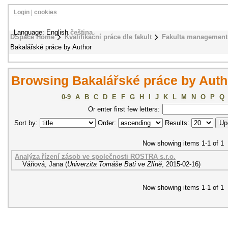
Login
|
cookies
Language: English
čeština
DSpace Home
Kvalifikační práce dle fakult
Fakulta management
Bakalářské práce by Author
Browsing Bakalářské práce by Auth
0-9
A
B
C
D
E
F
G
H
I
J
K
L
M
N
O
P
Q
Or enter first few letters:
Sort by:
Order:
Results:
Now showing items 1-1 of 1
Analýza řízení zásob ve společnosti ROSTRA s.r.o.
Váňová, Jana
(
Univerzita Tomáše Bati ve Zlíně
,
2015-02-16
)
Now showing items 1-1 of 1