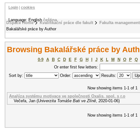
Login
|
cookies
Language: English
čeština
DSpace Home
Kvalifikační práce dle fakult
Fakulta management
Bakalářské práce by Author
Browsing Bakalářské práce by Auth
0-9
A
B
C
D
E
F
G
H
I
J
K
L
M
N
O
P
Q
Or enter first few letters:
Sort by:
Order:
Results:
Now showing items 1-1 of 1
Analýza systému motivace ve společnosti Oxalis, spol. s r.o
Večeřa, Jan
(
Univerzita Tomáše Bati ve Zlíně
,
2020-01-06
)
Now showing items 1-1 of 1