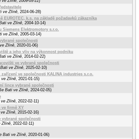
 ve Zlíně
,
2009-05-22
)
edstavitele
i ve Zlíně
,
2024-06-28
)
rmě EUROTEC, k.s. na základě požadavků zákazníka
ati ve Zlíně
,
2004-10-14
)
 Siemens Elektromotory s.r.o.
i ve Zlíně
,
2005-03-14
)
 vybrané společnosti
ve Zlíně
,
2020-01-06
)
ště a jeho vliv na výkonnost podniku
ati ve Zlíně
,
2014-02-22
)
covišti ve vybrané společnosti
Bati ve Zlíně
,
2025-02-10
)
zařízení ve společnosti KALINA industries s.r.o.
 ve Zlíně
,
2021-01-15
)
í lince vybrané společnosti
e Bati ve Zlíně
,
2024-02-05
)
e
 ve Zlíně
,
2022-02-11
)
ě ve firmě XY
 ve Zlíně
,
2015-02-16
)
 vybrané společnosti
 Zlíně
,
2022-02-11
)
 Bati ve Zlíně
,
2020-01-06
)