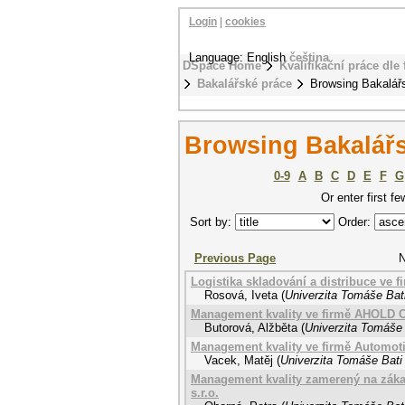
Login
|
cookies
Language: English
čeština
DSpace Home
Kvalifikační práce dle 
Bakalářské práce
Browsing Bakalářs
Browsing Bakalářs
0-9
A
B
C
D
E
F
G
Or enter first fe
Sort by:
Order:
Previous Page
N
Logistika skladování a distribuce ve f
Rosová, Iveta
(
Univerzita Tomáše Bati
Management kvality ve firmě AHOLD Cz
Butorová, Alžběta
(
Univerzita Tomáše 
Management kvality ve firmě Automoti
Vacek, Matěj
(
Univerzita Tomáše Bati 
Management kvality zamerený na zákaz
s.r.o.