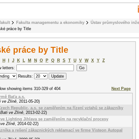
fakult
Fakulta managementu a ekonomiky
Ústav průmyslového inže
ké práce by Title
ké práce by Title
H
I
J
K
L
M
N
O
P
Q
R
S
T
U
V
W
X
Y
Z
w letters:
Results:
ow showing items 310-329 of 404
Next Page
irmě Baťa a.s.
 ve Zlíně
,
2011-05-20
)
ech Republic, a.s. se zaměřením na řízení vztahů se zákazníky
Bati ve Zlíně
,
2013-02-22
)
ve Lighting Jihlava se zaměřením na recyklační procesy
ve Zlíně
,
2014-02-22
)
níka a rešení zákaznických reklamací ve firme Visteon Autopal