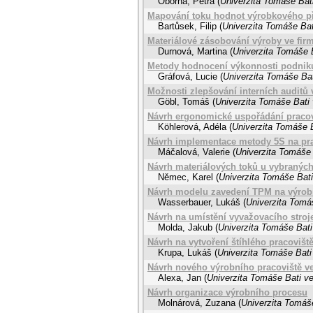
Oborná, Petra
(
Univerzita Tomáše Bati
Mapování toku hodnot výrobkového př
Bartůsek, Filip
(
Univerzita Tomáše Bat
Materiálové zásobování výroby ve fi
Durnová, Martina
(
Univerzita Tomáše B
Metody hodnocení výkonnosti podniku
Gráfová, Lucie
(
Univerzita Tomáše Bat
Možnosti zlepšování interních auditů
Göbl, Tomáš
(
Univerzita Tomáše Bati 
Návrh ergonomické uspořádání pracovi
Köhlerová, Adéla
(
Univerzita Tomáše B
Návrh implementace metody 5S na pra
Máčalová, Valerie
(
Univerzita Tomáše 
Návrh materiálových toků u vybraných 
Němec, Karel
(
Univerzita Tomáše Bati
Návrh modelu zavedení TPM na výrobn
Wasserbauer, Lukáš
(
Univerzita Tomáš
Návrh na umístění vyvažovacího stroj
Molda, Jakub
(
Univerzita Tomáše Bati
Návrh na vytvoření štíhlého pracovišt
Krupa, Lukáš
(
Univerzita Tomáše Bati
Návrh nového výrobního pracoviště ve
Alexa, Jan
(
Univerzita Tomáše Bati ve
Návrh organizace výrobního procesu
Molnárová, Zuzana
(
Univerzita Tomáše