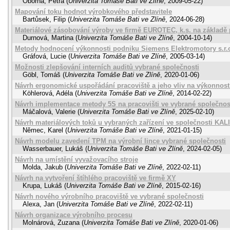
Oborná, Petra
(
Univerzita Tomáše Bati ve Zlíně
,
2009-05-22
)
Mapování toku hodnot výrobkového představitele
Bartůsek, Filip
(
Univerzita Tomáše Bati ve Zlíně
,
2024-06-28
)
Materiálové zásobování výroby ve firmě EUROTEC, k.s. na základě
Durnová, Martina
(
Univerzita Tomáše Bati ve Zlíně
,
2004-10-14
)
Metody hodnocení výkonnosti podniku Siemens Elektromotory s.r.
Gráfová, Lucie
(
Univerzita Tomáše Bati ve Zlíně
,
2005-03-14
)
Možnosti zlepšování interních auditů vybrané společnosti
Göbl, Tomáš
(
Univerzita Tomáše Bati ve Zlíně
,
2020-01-06
)
Návrh ergonomické uspořádání pracoviště a jeho vliv na výkonnos
Köhlerová, Adéla
(
Univerzita Tomáše Bati ve Zlíně
,
2014-02-22
)
Návrh implementace metody 5S na pracovišti ve vybrané společnos
Máčalová, Valerie
(
Univerzita Tomáše Bati ve Zlíně
,
2025-02-10
)
Návrh materiálových toků u vybraných zařízení ve společnosti KALIN
Němec, Karel
(
Univerzita Tomáše Bati ve Zlíně
,
2021-01-15
)
Návrh modelu zavedení TPM na výrobní lince vybrané společnosti
Wasserbauer, Lukáš
(
Univerzita Tomáše Bati ve Zlíně
,
2024-02-05
)
Návrh na umístění vyvažovacího stroje
Molda, Jakub
(
Univerzita Tomáše Bati ve Zlíně
,
2022-02-11
)
Návrh na vytvoření štíhlého pracoviště ve firmě XY
Krupa, Lukáš
(
Univerzita Tomáše Bati ve Zlíně
,
2015-02-16
)
Návrh nového výrobního pracoviště ve vybrané společnosti
Alexa, Jan
(
Univerzita Tomáše Bati ve Zlíně
,
2022-02-11
)
Návrh organizace výrobního procesu
Molnárová, Zuzana
(
Univerzita Tomáše Bati ve Zlíně
,
2020-01-06
)