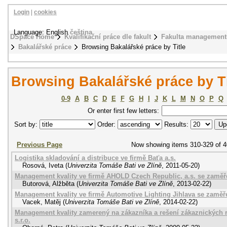
Login
|
cookies
Language: English
čeština
DSpace Home
Kvalifikační práce dle fakult
Fakulta management
Bakalářské práce
Browsing Bakalářské práce by Title
Browsing Bakalářské práce by Ti
0-9
A
B
C
D
E
F
G
H
I
J
K
L
M
N
O
P
Q
Or enter first few letters:
Sort by:
Order:
Results:
Previous Page
Now showing items 310-329 of 
Logistika skladování a distribuce ve firmě Baťa a.s.
Rosová, Iveta
(
Univerzita Tomáše Bati ve Zlíně
,
2011-05-20
)
Management kvality ve firmě AHOLD Czech Republic, a.s. se zaměře
Butorová, Alžběta
(
Univerzita Tomáše Bati ve Zlíně
,
2013-02-22
)
Management kvality ve firmě Automotive Lighting Jihlava se zaměř
Vacek, Matěj
(
Univerzita Tomáše Bati ve Zlíně
,
2014-02-22
)
Management kvality zamerený na zákazníka a rešení zákaznických r
s.r.o.