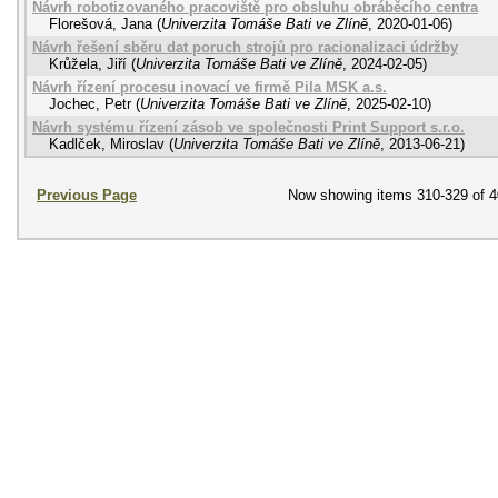
Návrh robotizovaného pracoviště pro obsluhu obráběcího centra
Florešová, Jana
(
Univerzita Tomáše Bati ve Zlíně
,
2020-01-06
)
Návrh řešení sběru dat poruch strojů pro racionalizaci údržby
Krůžela, Jiří
(
Univerzita Tomáše Bati ve Zlíně
,
2024-02-05
)
Návrh řízení procesu inovací ve firmě Pila MSK a.s.
Jochec, Petr
(
Univerzita Tomáše Bati ve Zlíně
,
2025-02-10
)
Návrh systému řízení zásob ve společnosti Print Support s.r.o.
Kadlček, Miroslav
(
Univerzita Tomáše Bati ve Zlíně
,
2013-06-21
)
Previous Page
Now showing items 310-329 of 