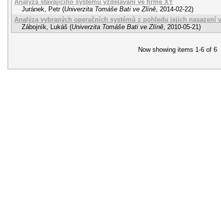
Analýza stávajícího systému vzdělávání ve firmě XY
Juránek, Petr
(
Univerzita Tomáše Bati ve Zlíně
,
2014-02-22
)
Analýza vybraných operačních systémů z pohledu jejich nasazení 
Zábojník, Lukáš
(
Univerzita Tomáše Bati ve Zlíně
,
2010-05-21
)
Now showing items 1-6 of 6