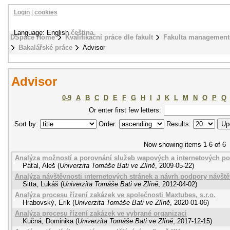
Login
|
cookies
Language: English
čeština
DSpace Home
Kvalifikační práce dle fakult
Fakulta management
Bakalářské práce
Advisor
Advisor
0-9
A
B
C
D
E
F
G
H
I
J
K
L
M
N
O
P
Q
Or enter first few letters:
Sort by:
Order:
Results:
Now showing items 1-6 of 6
Analýza možností a porovnání služeb wapových a internetových po
Páťal, Aleš
(
Univerzita Tomáše Bati ve Zlíně
,
2009-05-22
)
Analýza návštěvnosti internetových stránek a návrh podpory návště
Sitta, Lukáš
(
Univerzita Tomáše Bati ve Zlíně
,
2012-04-02
)
Analýza procesu řízení zakázek ve společnosti Maxtubes, s.r.o.
Hrabovský, Erik
(
Univerzita Tomáše Bati ve Zlíně
,
2020-01-06
)
Analýza procesu řízení zakázek ve vybrané organizaci
Kučná, Dominika
(
Univerzita Tomáše Bati ve Zlíně
,
2017-12-15
)