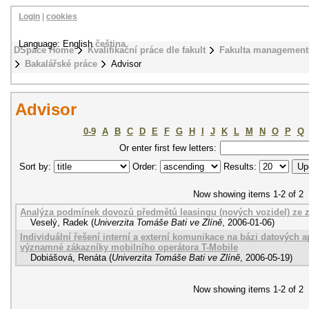
Login
|
cookies
Language: English
čeština
DSpace Home
Kvalifikační práce dle fakult
Fakulta management
Bakalářské práce
Advisor
Advisor
0-9
A
B
C
D
E
F
G
H
I
J
K
L
M
N
O
P
Q
Or enter first few letters:
Sort by:
Order:
Results:
Now showing items 1-2 of 2
Analýza podmínek dovozů předmětů leasingu (nových vozidel) ze z
Veselý, Radek
(
Univerzita Tomáše Bati ve Zlíně
,
2006-01-06
)
Individuální řešení interní a externí komunikace na bázi datových 
významné zákazníky mobilního operátora T-Mobile
Dobiášová, Renáta
(
Univerzita Tomáše Bati ve Zlíně
,
2006-05-19
)
Now showing items 1-2 of 2