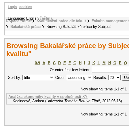
Login
|
cookies
Language: English
čeština
DSpace Home
Kvalifikační práce dle fakult
Fakulta management
Bakalářské práce
Browsing Bakalářské práce by Subject
Browsing Bakalářské práce by Subjec
kvalitu"
0-9
A
B
C
D
E
F
G
H
I
J
K
L
M
N
O
P
Q
Or enter first few letters:
Sort by:
Order:
Results:
Now showing items 1-1 of 1
Analýza ekonomiky kvality v spoločnosti XY
Kocincová, Andrea
(
Univerzita Tomáše Bati ve Zlíně
,
2012-06-18
)
Now showing items 1-1 of 1