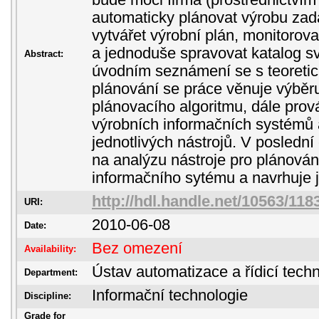
bude moci firma (prostřednictví
automaticky plánovat výrobu za
vytvářet výrobní plán, monitorov
a jednoduše spravovat katalog s
Abstract:
úvodním seznámení se s teoreti
plánování se práce věnuje výběr
plánovacího algoritmu, dále prová
výrobních informačních systémů 
jednotlivých nástrojů. V poslední
na analýzu nástroje pro plánován
informačního sytému a navrhuje j
http://hdl.handle.net/10563/118
URI:
2010-06-08
Date:
Bez omezení
Availability:
Ústav automatizace a řídicí techn
Department:
Informační technologie
Discipline:
Grade for