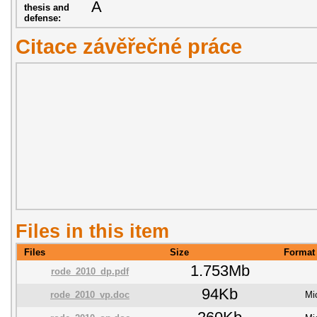
A
thesis and
defense:
Citace závěřečné práce
Files in this item
Files
Size
Format
1.753Mb
rode_2010_dp.pdf
94Kb
rode_2010_vp.doc
Mi