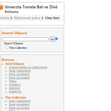
chniky
Diplomové práce
View Item
Search DSpace
Search DSpace
This Collection
Browse
All of DSpace
Communities & Collections
Date submitted
Date assigned
Date accepted
Titles
Authors
Advisor
Subjects
This Collection
Date submitted
Date assigned
Date accepted