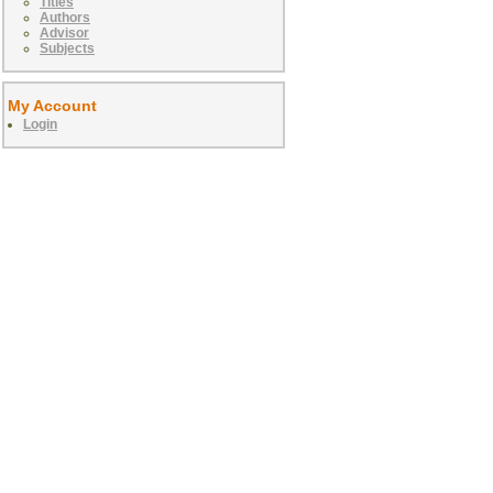
Titles
Authors
Advisor
Subjects
My Account
Login