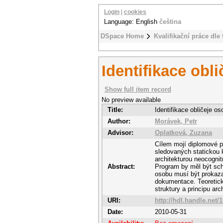
Login
|
cookies
Language: English
čeština
DSpace Home
Kvalifikační práce dle 
Identifikace ob
Show full item record
No preview available
Title:
Identifikace obličeje 
Author:
Morávek, Petr
Advisor:
Oplatková, Zuzana
Cílem mojí diplomové p
sledovaných statickou 
architekturou neocognit
Abstract:
Program by měl být sc
osobu musí být prokaza
dokumentace. Teoretick
struktury a principu arc
URI:
http://hdl.handle.net/
Date:
2010-05-31