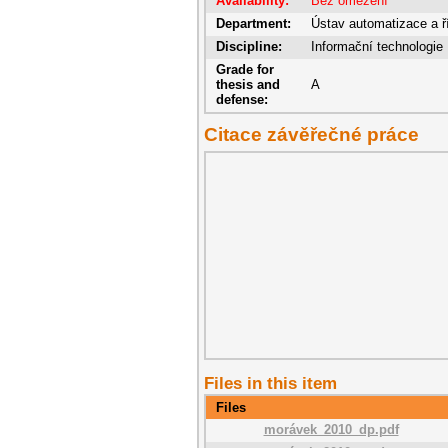
Availability:
Bez omezení
Department:
Ústav automatizace a ří
Discipline:
Informační technologie
Grade for
thesis and
A
defense:
Citace závěřečné práce
Files in this item
Files
morávek_2010_dp.pdf