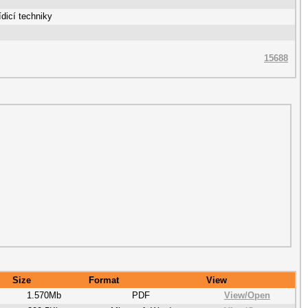
dicí techniky
15688
Size
Format
View
1.570Mb
PDF
View/
Open