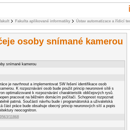
fakult
Fakulta aplikované informatiky
Ústav automatizace a řídicí te
ličeje osoby snímané kamerou
osoby snímané kamerou
ráce je navrhnout a implementovat SW řešení identifikace osob
kamerou. K rozpoznávání osob bude použit princip neuronové sítě s
ron optimalizované k rozpoznávání charakteristik obličejových rysů.
hopen pracovat na běžném domácím počítači. Schopnost rozpoznat
telně patrná. Součástí návrhu bude i programátorská a uživatelská
á část práce bude obsahuje obecný princip neuronových sítí a popis
hitektury neocognitron.
10563/11868