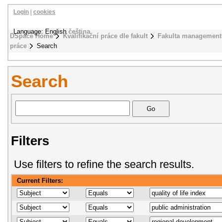
Login
|
cookies
Language: English
čeština
DSpace Home
Kvalifikační práce dle fakult
Fakulta management
práce
Search
Search
Filters
Use filters to refine the search results.
Current Filters: