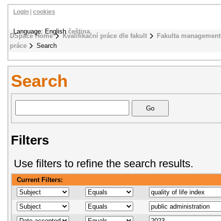
Login
|
cookies
Language: English
čeština
DSpace Home
Kvalifikační práce dle fakult
Fakulta management
práce
Search
Search
Filters
Use filters to refine the search results.
Current Filters: