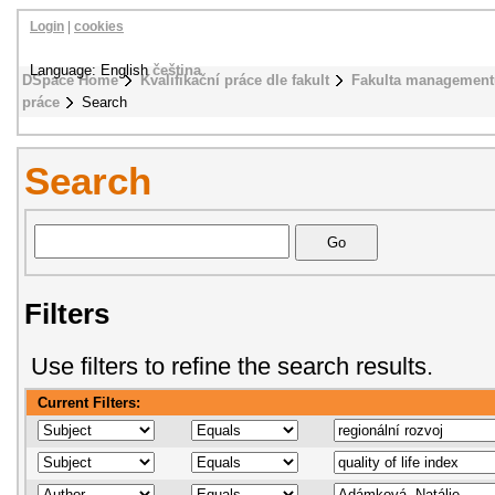
Login
|
cookies
Language: English
čeština
DSpace Home
Kvalifikační práce dle fakult
Fakulta management
práce
Search
Search
Filters
Use filters to refine the search results.
Current Filters: