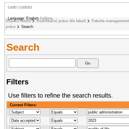
Login
|
cookies
Language: English
čeština
DSpace Home
Kvalifikační práce dle fakult
Fakulta management
práce
Search
Search
Filters
Use filters to refine the search results.
Current Filters: