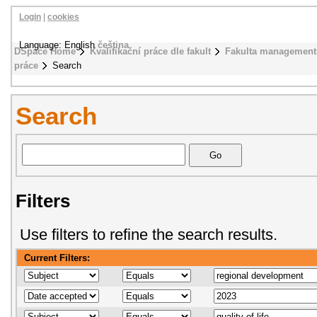
Login
|
cookies
Language: English
čeština
DSpace Home
Kvalifikační práce dle fakult
Fakulta management
práce
Search
Search
Filters
Use filters to refine the search results.
Current Filters: