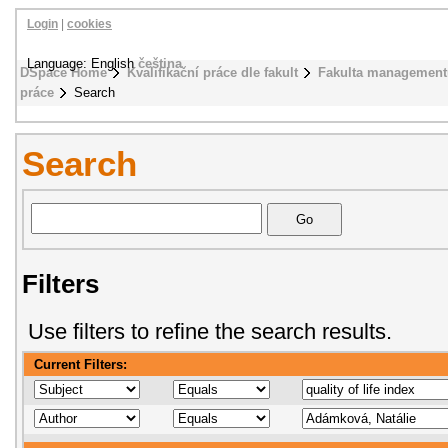
Login
|
cookies
Language: English
čeština
DSpace Home
Kvalifikační práce dle fakult
Fakulta management
práce
Search
Search
Filters
Use filters to refine the search results.
Current Filters: