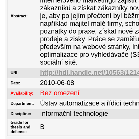
internetového marketingu zajistit
zákazníků a získat zákazníky nov
je, aby po jejím přečtení byl běžn
Abstract:
například majitel malé firmy, sc
poznatky do praxe, získat nové z
prodeje a zisky. Práce se zaměřu
především na webové stránky, in
optimalizace pro vyhledávače (
sociální sítě.
http://hdl.handle.net/10563/121
URI:
2010-06-08
Date:
Bez omezení
Availability:
Ústav automatizace a řídicí techn
Department:
Informační technologie
Discipline:
Grade for
B
thesis and
defense: