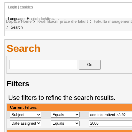
Login
|
cookies
Language: English
čeština
DSpace Home
Kvalifikační práce dle fakult
Fakulta management
Search
Search
Filters
Use filters to refine the search results.
Current Filters: