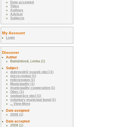
Date accepted
Titles
Authors
Advisor
Subjects
My Account
Login
Discover
Author
Babiánková, Lenka (1)
Subject
dobrovolný svazek obcí (1)
micro-region (1)
mikroregion (1)
Municipality (1)
municipality cooperation (1)
Obec (1)
spolupráce obcí (1)
voluntary municipal bond (1)
... View More
Date assigned
2008 (1)
Date accepted
2008 (1)