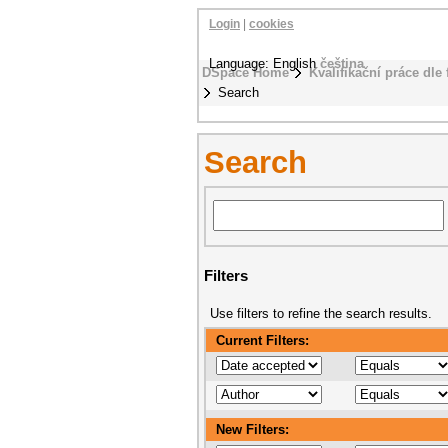
Login
|
cookies
Language: English
čeština
DSpace Home
Kvalifikační práce dle 
Search
Search
Filters
Use filters to refine the search results.
Current Filters:
New Filters: