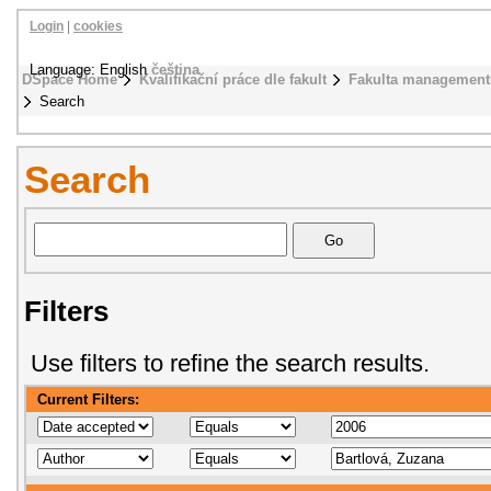
Login
|
cookies
Language: English
čeština
DSpace Home
Kvalifikační práce dle fakult
Fakulta management
Search
Search
Filters
Use filters to refine the search results.
Current Filters: