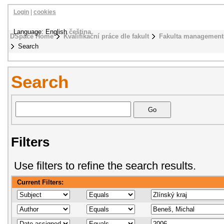
Login
|
cookies
Language: English
čeština
DSpace Home
Kvalifikační práce dle fakult
Fakulta management
Search
Search
Filters
Use filters to refine the search results.
Current Filters: