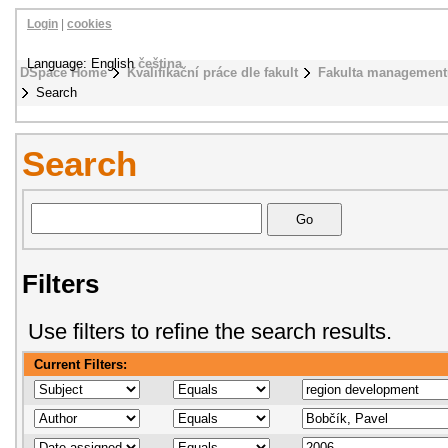
Login
|
cookies
Language: English
čeština
DSpace Home
Kvalifikační práce dle fakult
Fakulta management
Search
Search
Filters
Use filters to refine the search results.
Current Filters: