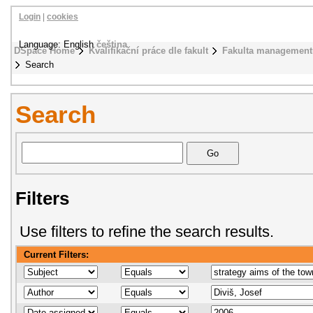
Login
|
cookies
Language: English
čeština
DSpace Home
Kvalifikační práce dle fakult
Fakulta management
Search
Search
Filters
Use filters to refine the search results.
Current Filters: