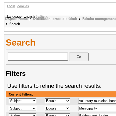
Login
|
cookies
Language: English
čeština
DSpace Home
Kvalifikační práce dle fakult
Fakulta management
Search
Search
Filters
Use filters to refine the search results.
Current Filters: