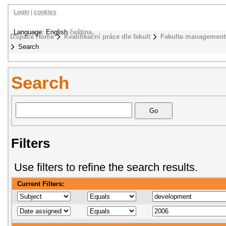
Login
|
cookies
Language: English
čeština
DSpace Home
Kvalifikační práce dle fakult
Fakulta management
Search
Search
Filters
Use filters to refine the search results.
Current Filters: