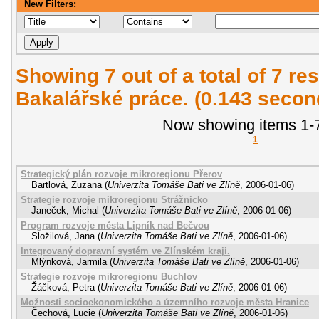
New Filters:
Showing 7 out of a total of 7 res
Bakalářské práce. (0.143 secon
Now showing items 1-7
1
Strategický plán rozvoje mikroregionu Přerov
Bartlová, Zuzana
(
Univerzita Tomáše Bati ve Zlíně
,
2006-01-06
)
Strategie rozvoje mikroregionu Strážnicko
Janeček, Michal
(
Univerzita Tomáše Bati ve Zlíně
,
2006-01-06
)
Program rozvoje města Lipník nad Bečvou
Složilová, Jana
(
Univerzita Tomáše Bati ve Zlíně
,
2006-01-06
)
Integrovaný dopravní systém ve Zlínském kraji.
Mlýnková, Jarmila
(
Univerzita Tomáše Bati ve Zlíně
,
2006-01-06
)
Strategie rozvoje mikroregionu Buchlov
Žáčková, Petra
(
Univerzita Tomáše Bati ve Zlíně
,
2006-01-06
)
Možnosti socioekonomického a územního rozvoje města Hranice
Čechová, Lucie
(
Univerzita Tomáše Bati ve Zlíně
,
2006-01-06
)