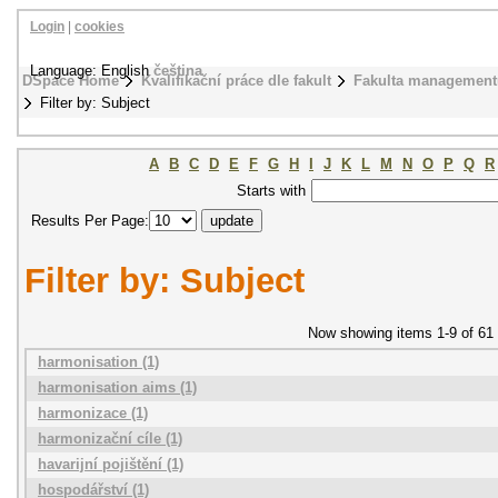
Login
|
cookies
Language: English
čeština
DSpace Home
Kvalifikační práce dle fakult
Fakulta management
Filter by: Subject
A
B
C
D
E
F
G
H
I
J
K
L
M
N
O
P
Q
R
Starts with
Results Per Page:
Filter by: Subject
Now showing items 1-9 of 61
harmonisation (1)
harmonisation aims (1)
harmonizace (1)
harmonizační cíle (1)
havarijní pojištění (1)
hospodářství (1)