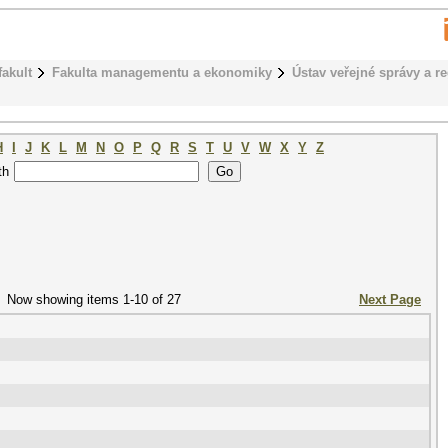
fakult
Fakulta managementu a ekonomiky
Ústav veřejné správy a r
H
I
J
K
L
M
N
O
P
Q
R
S
T
U
V
W
X
Y
Z
th
Now showing items 1-10 of 27
Next Page