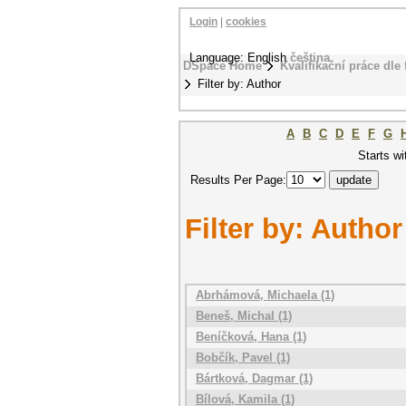
Login
|
cookies
Language: English
čeština
DSpace Home
Kvalifikační práce dle 
Filter by: Author
A
B
C
D
E
F
G
Starts wi
Results Per Page:
Filter by: Author
Abrhámová, Michaela (1)
Beneš, Michal (1)
Beníčková, Hana (1)
Bobčík, Pavel (1)
Bártková, Dagmar (1)
Bílová, Kamila (1)