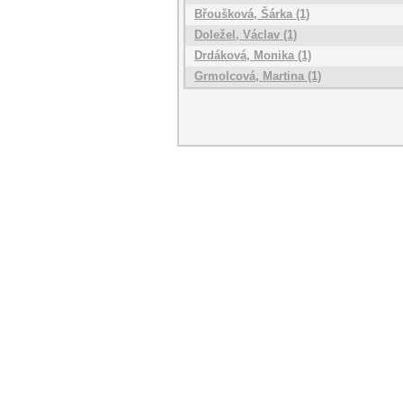
Břoušková, Šárka (1)
Doležel, Václav (1)
Drdáková, Monika (1)
Grmolcová, Martina (1)