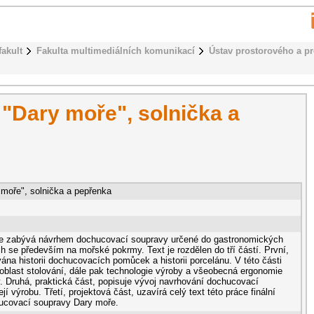
fakult
Fakulta multimediálních komunikací
Ústav prostorového a p
"Dary moře", solnička a
moře", solnička a pepřenka
se zabývá návrhem dochucovací soupravy určené do gastronomických
ích se především na mořské pokrmy. Text je rozdělen do tří částí. První,
vána historii dochucovacích pomůcek a historii porcelánu. V této části
 oblast stolování, dále pak technologie výroby a všeobecná ergonomie
 Druhá, praktická část, popisuje vývoj navrhování dochucovací
í výrobu. Třetí, projektová část, uzavírá celý text této práce finální
ucovací soupravy Dary moře.