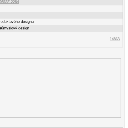
10563/12284
roduktového designu
Průmyslový design
14863