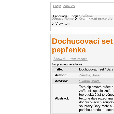
Login
|
cookies
Language: English
čeština
DSpace Home
Kvalifikační práce dle 
View Item
Dochucovací set 
pepřenka
Show full item record
No preview available
Title:
Dochucovací set "Dary 
Author:
Záruba, Josef
Advisor:
Škarka, Pavel
Tato diplomová práce 
zařízení, specializujíc
teoretická část je věno
Abstract:
textu je dále rozebrána
dochucovacích souprav.
soupravy Dary moře a jej
podobou produktu doch