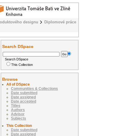
roduktového designu
Diplomové práce
Search DSpace
Search DSpace
This Collection
Browse
All of DSpace
Communities & Collections
Date submitted
Date assigned
Date accepted
Titles
Authors
Advisor
Subjects
This Collection
Date submitted
Date assigned