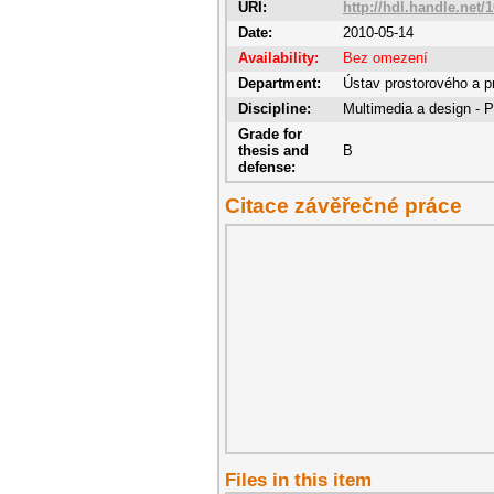
URI:
http://hdl.handle.net/
Date:
2010-05-14
Availability:
Bez omezení
Department:
Ústav prostorového a p
Discipline:
Multimedia a design - 
Grade for
thesis and
B
defense:
Citace závěřečné práce
Files in this item