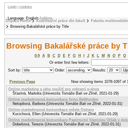
Login
|
cookies
Language: English
čeština
DSpace Home
Kvalifikační práce dle fakult
Fakulta multimediál
Browsing Bakalářské práce by Title
Browsing Bakalářské práce by Ti
0-9
A
B
C
D
E
F
G
H
I
J
K
L
M
N
O
P
Q
Or enter first few letters:
Sort by:
Order:
Results:
Previous Page
Now showing items 1078-1097 of 
Online marketing a jeho využití pro vybraný e-shop
Šťastná, Markéta
(
Univerzita Tomáše Bati ve Zlíně
,
2021-01-29
)
Online marketingová komunikace firmy BeWooden
Netopilová, Barbora
(
Univerzita Tomáše Bati ve Zlíně
,
2022-01-31
)
Online marketingová komunikace města Ostravy
Kocichová, Ellen
(
Univerzita Tomáše Bati ve Zlíně
,
2021-01-29
)
Online marketingová komunikace Papírnictví Stanislav Olšák v do
Dobešová, Terezie
(
Univerzita Tomáše Bati ve Zlíně
,
2022-01-31
)