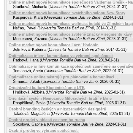
Online marketingová komunikace společnosti Valdemar Grešík - Natu
Staňková, Michaela
(
Univerzita Tomáše Bati ve Zlíně
,
2024-01-31
)
Online marketingová komunikace svatebního salonu New Story
Kasperová, Klára
(
Univerzita Tomáše Bati ve Zlíně
,
2024-01-31
)
Online marketingová komunikace wellness hotelů ve Zlínském kraji
Nečas, Pavel
(
Univerzita Tomáše Bati ve Zlíně
,
2014-01-31
)
Online marketingová komunikace zvolené značky v segmentu kávy
Morkesová, Zuzana
(
Univerzita Tomáše Bati ve Zlíně
,
2023-01-31
)
Online marketingové komunikace Lázní Hodonín
Jelínková, Kateřina
(
Univerzita Tomáše Bati ve Zlíně
,
2014-01-31
)
Optimalizace interní komunikace ve vybrané společnosti
Pátková, Hana
(
Univerzita Tomáše Bati ve Zlíně
,
2018-01-31
)
Optimalizace online komunikace společnosti zaměřené na operatívn
Tomanová, Aneta
(
Univerzita Tomáše Bati ve Zlíně
,
2022-01-31
)
Optimalizace online nástrojů pro plánování a komunikaci
Šimurda, Jakub
(
Univerzita Tomáše Bati ve Zlíně
,
2020-01-31
)
Organizační kultura Studentské unie UTB
Hrušková, Alžběta
(
Univerzita Tomáše Bati ve Zlíně
,
2025-01-31
)
Orientační systém Nemocnice Milosrdných bratří v Brně
Pospíšilová, Pavla
(
Univerzita Tomáše Bati ve Zlíně
,
2023-01-31
)
Osobní branding českých a nizozemských designérů
Talašová, Magdaléna
(
Univerzita Tomáše Bati ve Zlíně
,
2025-01-31
)
Osobní prodej v oblasti cestovního ruchu
Sokolová, Gabriela
(
Univerzita Tomáše Bati ve Zlíně
,
2024-01-31
)
Osobní prodej ve vybrané společnosti