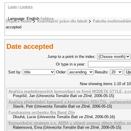
Login
|
cookies
Language: English
čeština
DSpace Home
Kvalifikační práce dle fakult
Fakulta multimediál
accepted
Date accepted
Jump to a point in the index:
Or type in a year:
Sort by:
Order:
Results:
Now showing items 1-10 of 10
Analýza marketingových komunikací ve firmě MODETA STYLE, s.r.o
Pospíšil, Jan
(
Univerzita Tomáše Bati ve Zlíně
,
2006-05-15
)
Analýza předvolební kampaně a komunikace KDU-ČSL- parlamentní
Slavík, Petr
(
Univerzita Tomáše Bati ve Zlíně
,
2006-05-15
)
Fundraising orchestru Big Band Zlín
Dlouhá, Lucie
(
Univerzita Tomáše Bati ve Zlíně
,
2006-05-16
)
Komunikační strategie o.s. ADRA v oblasti pomoci dětem třetího sv
Rabensová, Ema
(
Univerzita Tomáše Bati ve Zlíně
,
2006-05-15
)