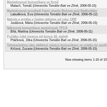
Marketingové komunikace ve firmě
Malach, Tomáš
(
Univerzita Tomáše Bati ve Zlíně
,
2006-05-15
)
Marketingové prostředí Farní charity Rožnov pod Radhoštěm
Labudková, Eva
(
Univerzita Tomáše Bati ve Zlíně
,
2006-05-12
)
Nahota a erotika v českej reklame od roku 1990
Jurášová, Mária
(
Univerzita Tomáše Bati ve Zlíně
,
2006-05-15
)
Náborová komunikace společnosti TPCA
Bílá, Martina
(
Univerzita Tomáše Bati ve Zlíně
,
2006-05-11
)
Počátky čské inzerce od konce 18. století
Ptáčková, Jitka
(
Univerzita Tomáše Bati ve Zlíně
,
2006-05-15
)
Telemarketing jako efektivní nástroj komunikace ve vztahu ke spotře
Krčová, Zuzana
(
Univerzita Tomáše Bati ve Zlíně
,
2006-05-15
)
Now showing items 1-10 of 10